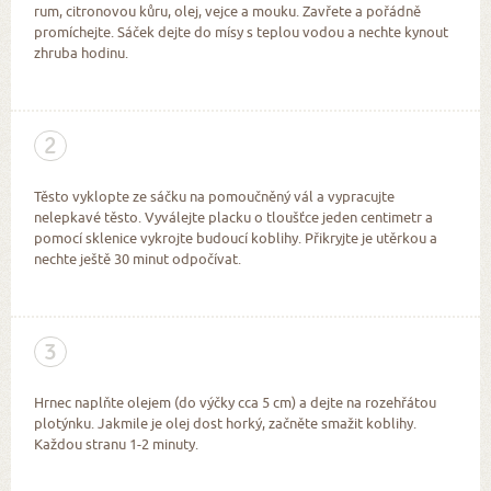
rum, citronovou kůru, olej, vejce a mouku. Zavřete a pořádně
promíchejte. Sáček dejte do mísy s teplou vodou a nechte kynout
zhruba hodinu.
2
Těsto vyklopte ze sáčku na pomoučněný vál a vypracujte
nelepkavé těsto. Vyválejte placku o tloušťce jeden centimetr a
pomocí sklenice vykrojte budoucí koblihy. Přikryjte je utěrkou a
nechte ještě 30 minut odpočívat.
3
Hrnec naplňte olejem (do výčky cca 5 cm) a dejte na rozehřátou
plotýnku. Jakmile je olej dost horký, začněte smažit koblihy.
Každou stranu 1-2 minuty.