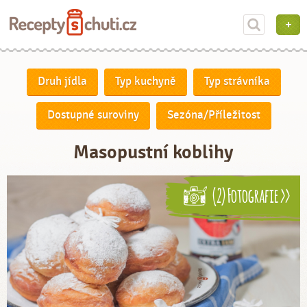
Druh jídla
Typ kuchyně
Typ strávníka
Dostupné suroviny
Sezóna/Příležitost
Masopustní koblihy
(2) Fotografie >>