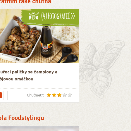
tatním také chutná
(4) Fotografií >>
uřecí paličky se žampiony a
ójovou omáčkou
Chuťmetr:
ola Foodstylingu