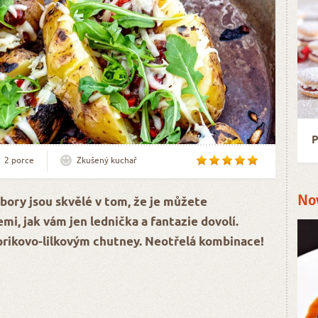
P
2 porce
Zkušený kuchař
No
bory jsou skvělé v tom, že je můžete
i, jak vám jen lednička a fantazie dovolí.
rikovo-lilkovým chutney. Neotřelá kombinace!