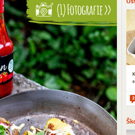
Os
(1) Fotografie >>
K
s
2
Šk