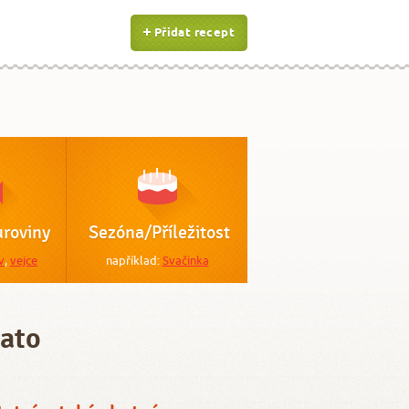
Přidat recept
roviny
Sezóna/Příležitost
v
,
vejce
například:
Svačinka
tato