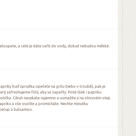
eloupete, a celé je dáte vařit do vody, dokud nebudou měkké.
i papriky buď zprudka opečete na grilu (nebo v troubě), pak je
erý zafreshujeme fólií, aby se zapařily. Poté lilek i papriku
stičky. Cibuli nasekáte najemno a osmažíte ji na olivovém oleji.
 papriku a vše osolíte a promícháte. Nechte minutku
kečup a balsamico.