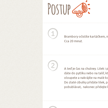
Postup
1
Brambory očistíte kartáčkem, n
Cca 20 minut.
2
A teď je čas na chutney. Lilek 
dáte do pytlíku nebo na talíř, kt
oloupete a nakrájíte na malé ko
Do zlaté cibulky přidáte lilek,
pobublávat, nakonec přidejte 