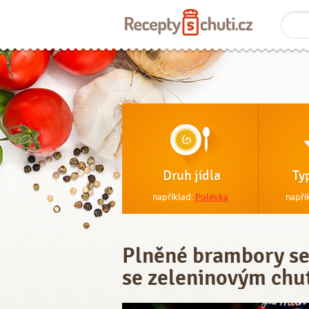
Druh jídla
Ty
například:
Polévka
napří
Plněné brambory se
se zeleninovým chu