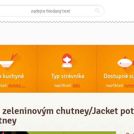
p kuchyně
Typ strávníka
Dostupné su
klad:
Asijská …
například:
Děti
například:
mrke
 zeleninovým chutney/Jacket po
tney