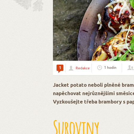
1
1 hodin
Redakce
Jacket potato neboli plněné bram
napěchovat nejrůznějšími směsicem
Vyzkoušejte třeba brambory s pap
Suroviny