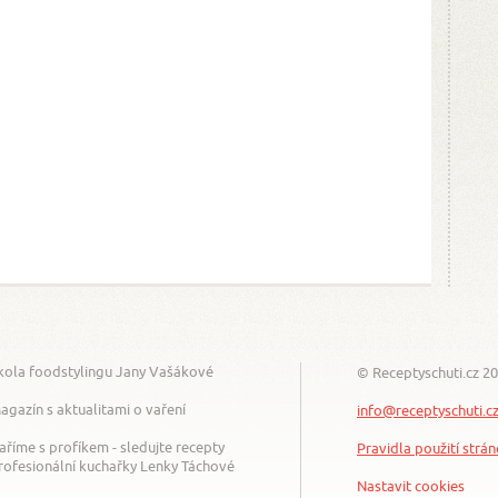
kola foodstylingu Jany Vašákové
© Receptyschuti.cz 2
agazín s aktualitami o vaření
info@receptyschuti.c
aříme s profíkem - sledujte recepty
Pravidla použití strá
rofesionální kuchařky Lenky Táchové
Nastavit cookies