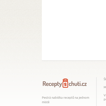
Š
M
V
Pestrá nabídka receptů na jednom
p
místě