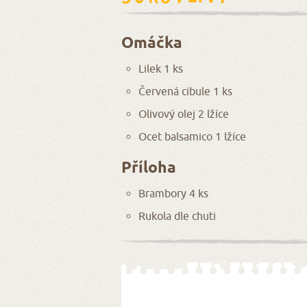
Omáčka
Lilek 1 ks
Červená cibule 1 ks
Olivový olej 2 lžíce
Ocet balsamico 1 lžíce
Příloha
Brambory 4 ks
Rukola dle chuti