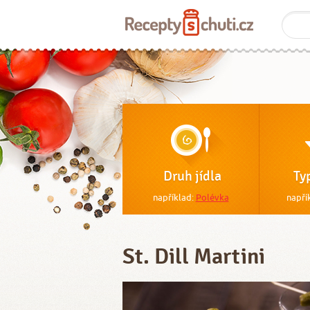
Druh jídla
Ty
například:
Polévka
napří
St. Dill Martini