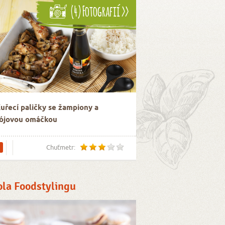
(4) Fotografií >>
uřecí paličky se žampiony a
ójovou omáčkou
Chuťmetr:
ola Foodstylingu