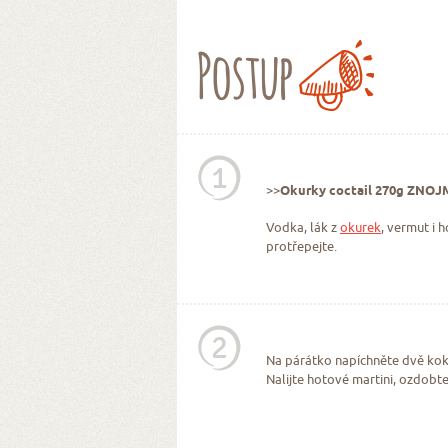
Postup
1
>>
Okurky coctail 270g ZNOJ
Vodka, lák z
okurek
, vermut i 
protřepejte.
2
Na párátko napíchněte dvě ko
Nalijte hotové martini, ozdobt