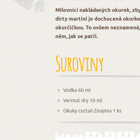
Milovníci nakládaných okurek, zb
dirty martini je dochucená okur
okurčičkou. To ovšem neznamená, ž
něm, jak se patří.
Suroviny
Vodka 60 ml
Vermut dry 10 ml
Okuky coctail Znojmia 1 ks