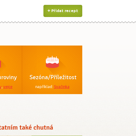
Přidat recept
roviny
Sezóna/Příležitost
v
,
vejce
například:
Svačinka
tatním také chutná