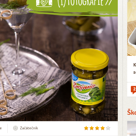
K
s
2
Šk
e
Začátečník