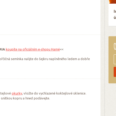
I
ú
O
MIA
koupíte na oficiálním e-shopu Hamé
<<
hořčičná semínka nalijte do šejkru naplněného ledem a dobře
ktejlové
okurky
, vložte do vychlazené koktejlové sklenice.
e snítkou kopru a hned podávejte.