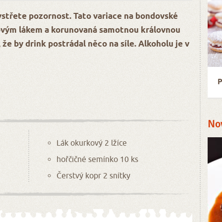
ystřete pozornost. Tato variace na bondovské
kovým lákem a korunovaná samotnou královnou
e by drink postrádal něco na síle. Alkoholu je v
P
No
Lák okurkový 2 lžíce
hořčičné semínko 10 ks
Čerstvý kopr 2 snítky