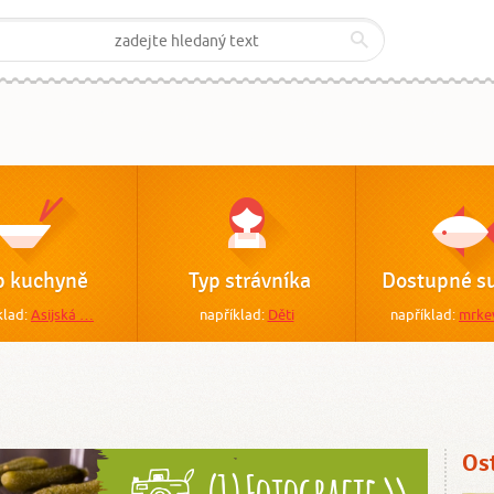
p kuchyně
Typ strávníka
Dostupné su
klad:
Asijská …
například:
Děti
například:
mrke
Os
(1) Fotografie >>