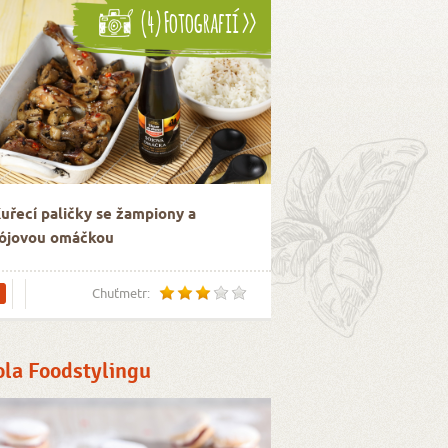
(4) Fotografií >>
uřecí paličky se žampiony a
ójovou omáčkou
Chuťmetr:
ola Foodstylingu