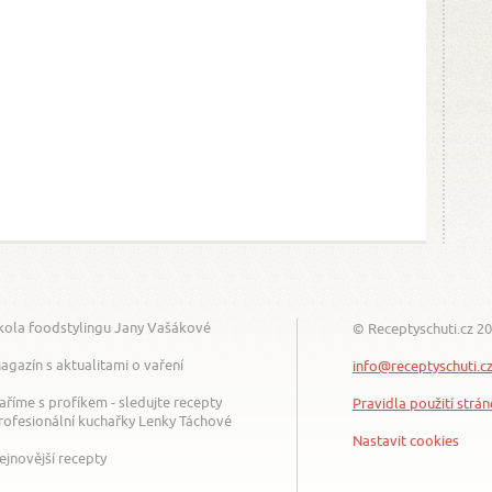
kola foodstylingu Jany Vašákové
© Receptyschuti.cz 2
agazín s aktualitami o vaření
info@receptyschuti.c
aříme s profíkem - sledujte recepty
Pravidla použití strá
rofesionální kuchařky Lenky Táchové
Nastavit cookies
ejnovější recepty