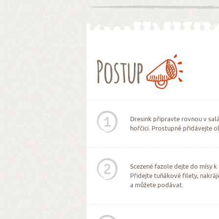
Postup
1
Dresink připravte rovnou v sal
hořčici. Prostupně přidávejte o
2
Scezené fazole dejte do mísy k
Přidejte tuňákové filety, nakrá
a můžete podávat.