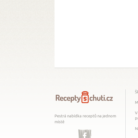
Š
M
V
Pestrá nabídka receptů na jednom
p
místě
N
Facebook