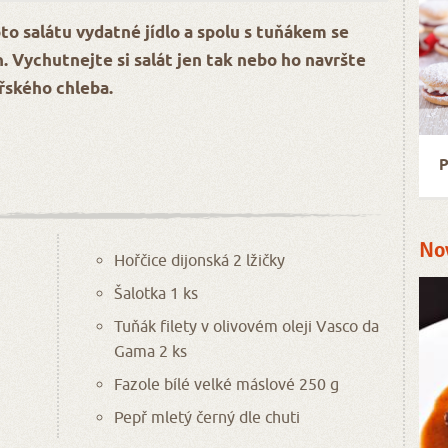
to salátu vydatné jídlo a spolu s tuňákem se
n. Vychutnejte si salát jen tak nebo ho navršte
řského chleba.
P
No
Hořčice dijonská 2 lžičky
Šalotka 1 ks
Tuňák filety v olivovém oleji Vasco da
Gama 2 ks
Fazole bílé velké máslové 250 g
Pepř mletý černý dle chuti