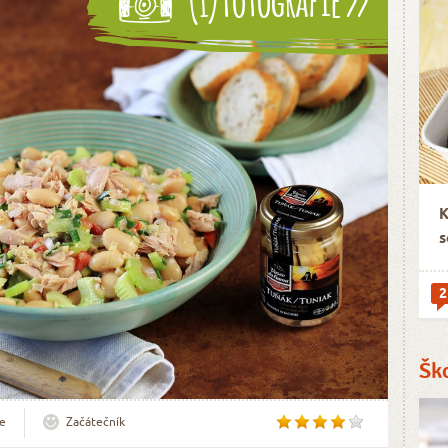
K
s
2
Šk
e
Začátečník