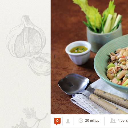
0
20 minut
4 porc