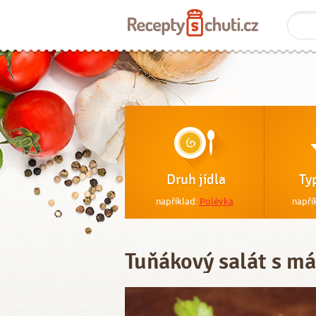
Druh jídla
Ty
například:
Polévka
napří
Tuňákový salát s m