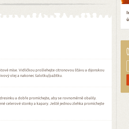
I
ú
O
átové míse. Vidličkou prošlehejte citronovou šťávu a dijonskou
livový olej a nakonec šalotku/pažitku.
 dresinku a dobře promíchejte, aby se rovnoměrně obalily.
jené celerové stonky a kapary. Ještě jednou zlehka promíchejte