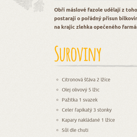
Obří máslové fazole udělají z toho
postarají o pořádný přísun bílkovi
na krajíc zlehka opečeného farmá
Suroviny
Citronová šťáva 2 lžíce
Olej olivový 5 lžic
Pažitka 1 svazek
Celer řapíkatý 3 stonky
Kapary nakládané 1 lžíce
Sůl dle chuti