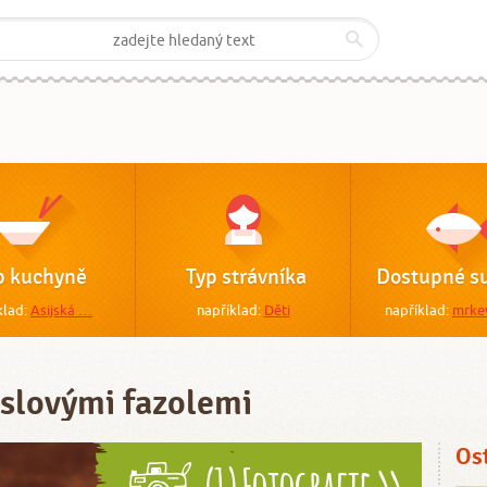
p kuchyně
Typ strávníka
Dostupné su
klad:
Asijská …
například:
Děti
například:
mrke
áslovými fazolemi
Os
(1) Fotografie >>