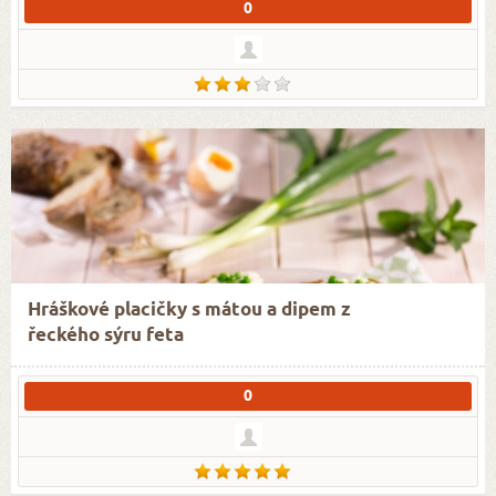
0
Hráškové placičky s mátou a dipem z
řeckého sýru feta
0