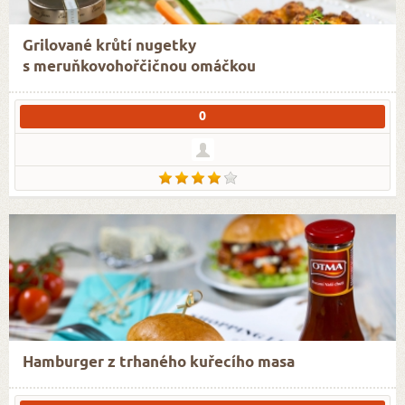
Grilované krůtí nugetky
s meruňkovohořčičnou omáčkou
0
Hamburger z trhaného kuřecího masa