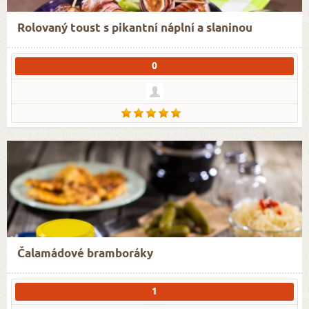
Rolovaný toust s pikantní náplní a slaninou
0
Čalamádové bramboráky
1