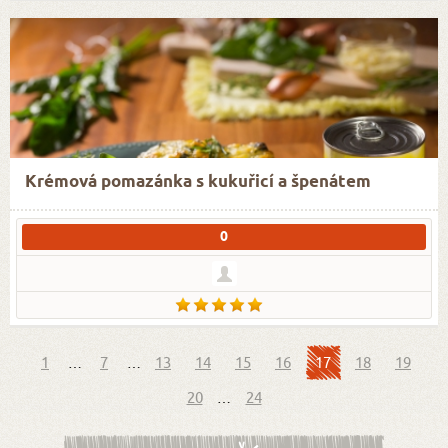
Krémová pomazánka s kukuřicí a špenátem
0
1
…
7
…
13
14
15
16
17
18
19
20
…
24