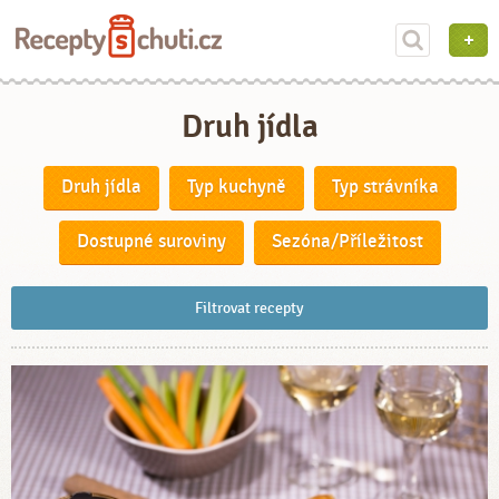
Druh jídla
Druh jídla
Typ kuchyně
Typ strávníka
Dostupné suroviny
Sezóna/Příležitost
Filtrovat recepty