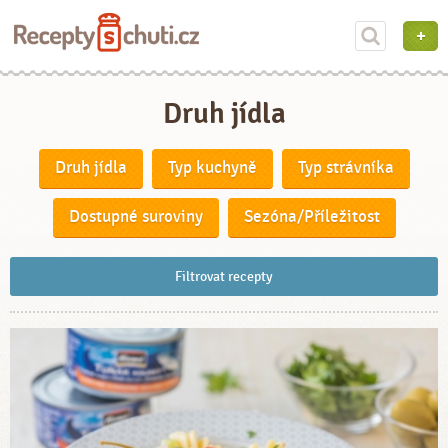
Druh jídla
Druh jídla
Typ kuchyně
Typ strávníka
Dostupné suroviny
Sezóna/Příležitost
Filtrovat recepty