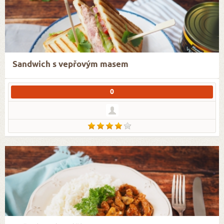
Sandwich s vepřovým masem
0