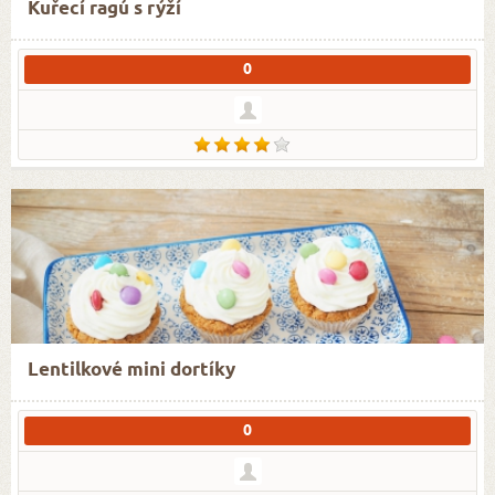
Kuřecí ragú s rýží
0
Lentilkové mini dortíky
0