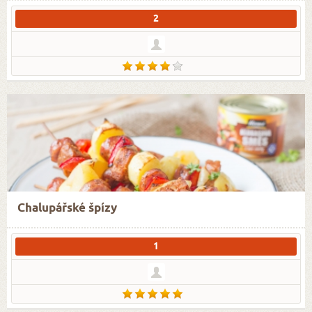
2
Chalupářské špízy
1