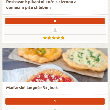
Restované pikantní kuře s cizrnou a
domácím pita chlebem
0
Maďarské langoše 3x jinak
1