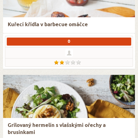
Kuřecí křídla v barbecue omáčce
0
Grilovaný hermelín s vlašskými ořechy a
brusinkami