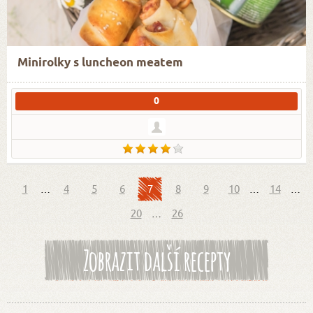
Minirolky s luncheon meatem
0
1
…
4
5
6
7
8
9
10
…
14
…
20
…
26
Zobrazit další recepty