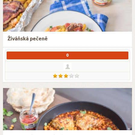
Živáňská pečeně
0