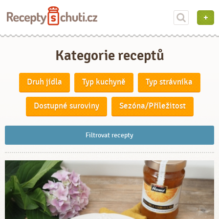
Kategorie receptů
Druh jídla
Typ kuchyně
Typ strávníka
Dostupné suroviny
Sezóna/Příležitost
Filtrovat recepty