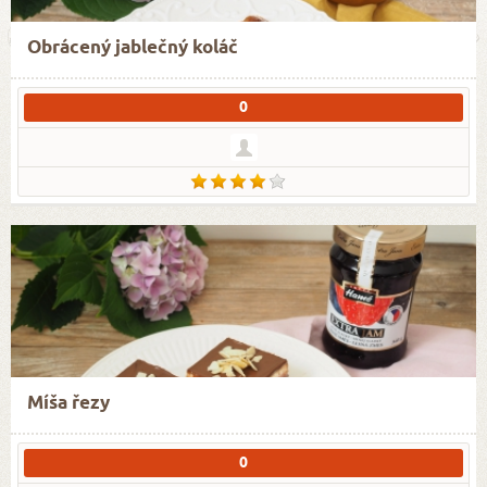
Obrácený jablečný koláč
0
Míša řezy
0