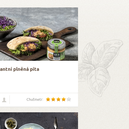
antní plněná pita
Chuťmetr: