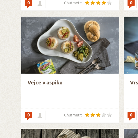
0
0
Chuťmetr:
Vejce v aspiku
Vrs
0
0
Chuťmetr: