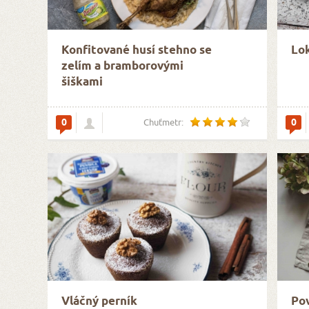
Konfitované husí stehno se
Lok
zelím a bramborovými
šiškami
0
0
Chuťmetr:
Vláčný perník
Pov