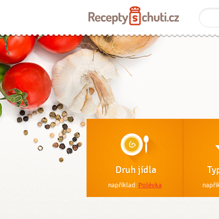
Druh jídla
Ty
například:
Polévka
napří