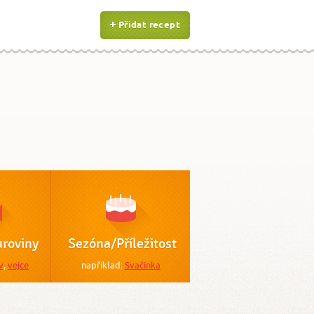
Přidat recept
roviny
Sezóna/Příležitost
v
,
vejce
například:
Svačinka