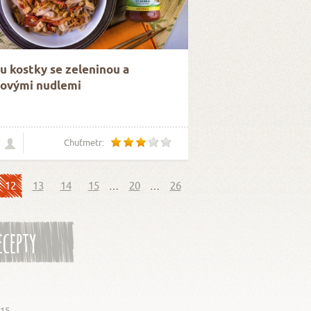
u kostky se zeleninou a
žovými nudlemi
Chuťmetr:
12
13
14
15
…
20
…
26
ecepty
015