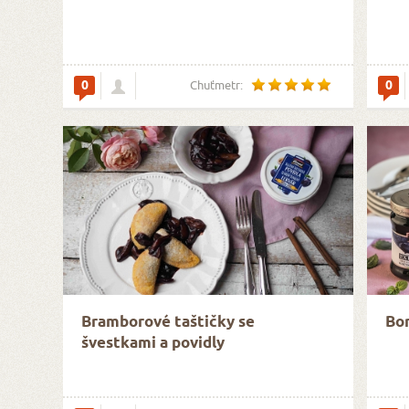
0
0
Chuťmetr:
Bramborové taštičky se
Bor
švestkami a povidly