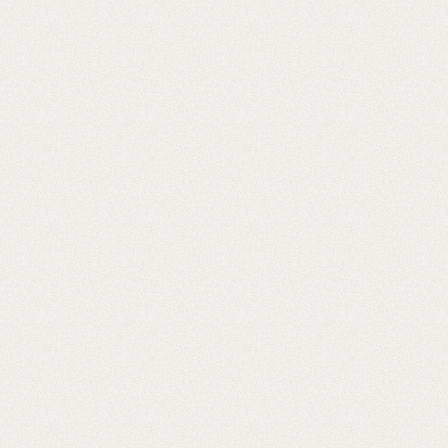
Aktuální sezona
Snídaně
Svačinka
Oběd
Lehká večeře
Slavnostní (narozeniny, svatba)
Vánoční menu
Velikonoční menu
Dětská oslava
Rychlovky do 30 min.