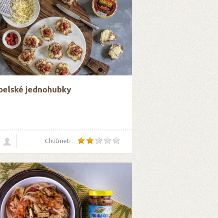
belské jednohubky
Chuťmetr: