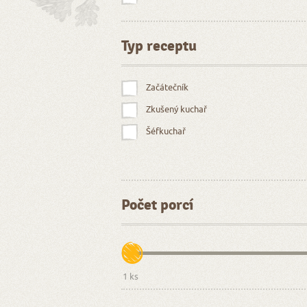
Těstoviny
Vegetariánská jídla
Typ receptu
Česká
Italská
Začátečník
Asijská (Indická, Thajská. Čínská a Japon
Zkušený kuchař
Řecká
Šéfkuchař
Slovenská
Německá
Americká
Počet porcí
Francouzská
Ostatní
Děti
Diabetici
Vegetariáni, vegani