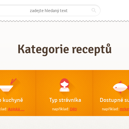
Kategorie receptů
p kuchyně
Typ strávníka
Dostupné su
klad:
Asijská …
například:
Děti
například:
mrke