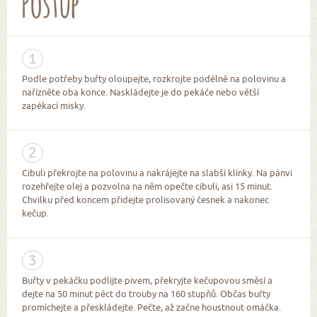
Postup
1
Podle potřeby buřty oloupejte, rozkrojte podélně na polovinu a
nařízněte oba konce. Naskládejte je do pekáče nebo větší
zapékací misky.
2
Cibuli překrojte na polovinu a nakrájejte na slabší klínky. Na pánvi
rozehřejte olej a pozvolna na něm opečte cibuli, asi 15 minut.
Chvilku před koncem přidejte prolisovaný česnek a nakonec
kečup.
3
Buřty v pekáčku podlijte pivem, překryjte kečupovou směsí a
dejte na 50 minut péct do trouby na 160 stupňů. Občas buřty
promíchejte a přeskládejte. Pečte, až začne houstnout omáčka.