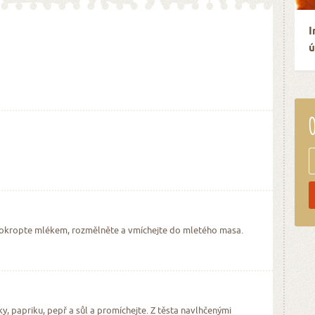
I
ú
O
 pokropte mlékem, rozmělněte a vmíchejte do mletého masa.
ky, papriku, pepř a sůl a promíchejte. Z těsta navlhčenými