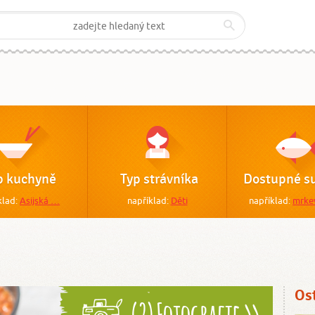
p kuchyně
Typ strávníka
Dostupné su
klad:
Asijská …
například:
Děti
například:
mrke
Os
(2) Fotografie >>