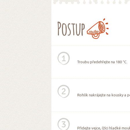
Postup
1
Troubu předehřejte na 180 °C.
2
Rohlík nakrájejte na kousky a
3
Přidejte vejce, lžíci hladké mou