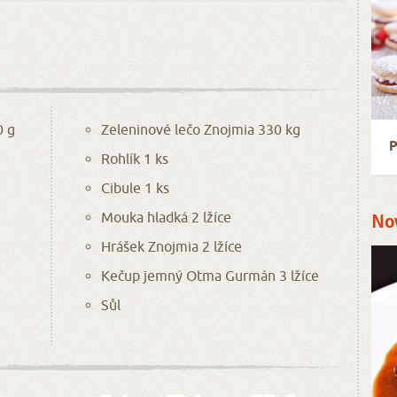
0 g
Zeleninové lečo Znojmia 330 kg
P
Rohlík 1 ks
Cibule 1 ks
Mouka hladká 2 lžíce
No
Hrášek Znojmia 2 lžíce
Kečup jemný Otma Gurmán 3 lžíce
Sůl