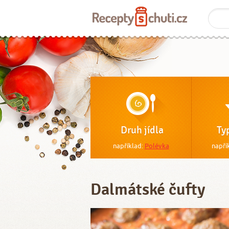
Druh jídla
Ty
například:
Polévka
napří
Dalmátské čufty