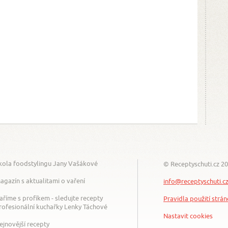
kola foodstylingu Jany Vašákové
© Receptyschuti.cz 2
agazín s aktualitami o vaření
info@receptyschuti.c
aříme s profíkem - sledujte recepty
Pravidla použití strá
rofesionální kuchařky Lenky Táchové
Nastavit cookies
ejnovější recepty