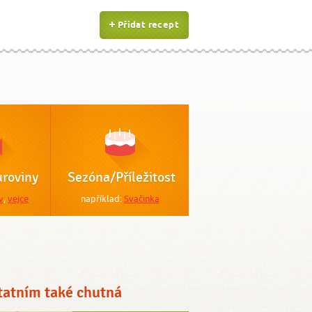
Přidat recept
roviny
Sezóna/Příležitost
v
,
vejce
například:
Svačinka
tatním také chutná