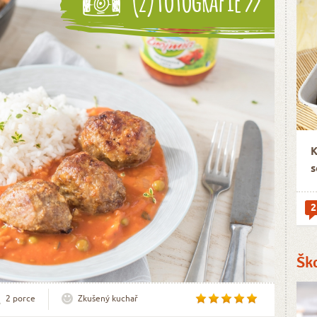
K
s
2
Šk
2 porce
Zkušený kuchař