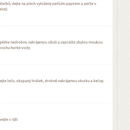
álečků, dejte na plech vyložený pečícím papírem a pečte v
nut).
zpěňte nadrobno nakrájenou cibuli a zaprašte zbylou moukou.
 trochu horké vody.
dejte lečo, okapaný hrášek, drobně nakrájenou okurku a kečup.
jte s rýží.