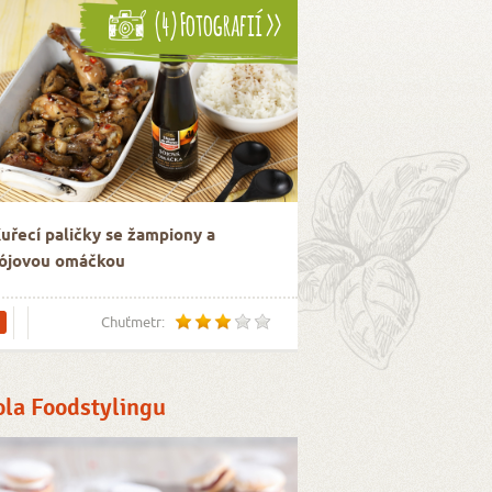
(4) Fotografií >>
uřecí paličky se žampiony a
ójovou omáčkou
Chuťmetr:
ola Foodstylingu