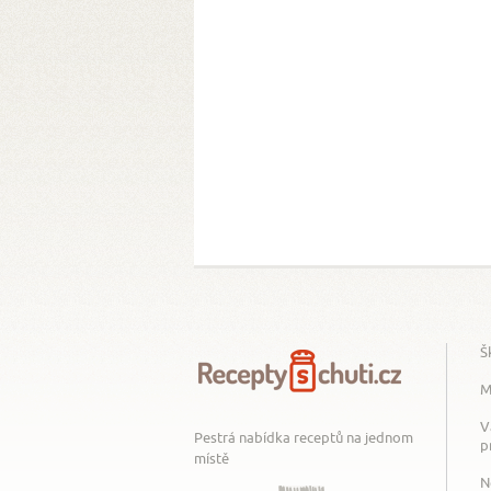
Š
M
V
Pestrá nabídka receptů na jednom
p
místě
N