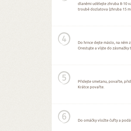
dlaněmi udělejte zhruba 8-10 v
troubě dozlatova (zhruba 15 mi
4
Do hrnce dejte máslo, na něm 
Orestujte a vlijte do zásmažky
5
Přidejte smetanu, povařte, při
Krátce povařte.
6
Do omáčky vložte čufty a podáve