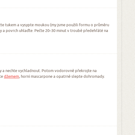
te tukem a vysypte moukou (my jsme použili formu o průměru
y a povrch uhlaďte. Pečte 20–30 minut v troubě předehřáté na
y a nechte vychladnout. Potom vodorovně překrojte na
ete
džemem
, horní mascarpone a opatrně slepte dohromady.