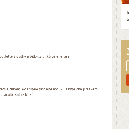
I
ú
O
dělte žloutky a bílky. Z bílků ušlehejte sníh.
ukrem a tukem. Postupně přidejte mouku s kypřicím práškem.
racujte sníh z bílků.