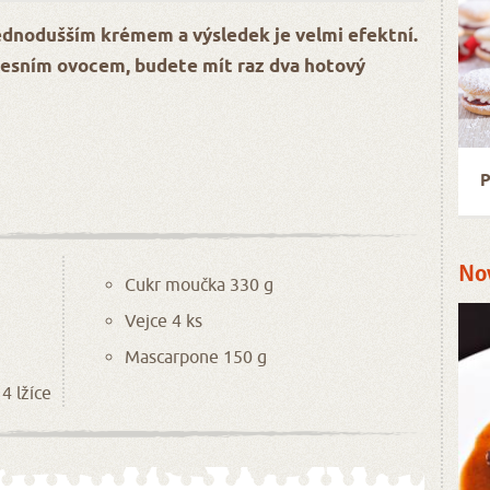
ednodušším krémem a výsledek je velmi efektní.
 lesním ovocem, budete mít raz dva hotový
P
No
Cukr moučka 330 g
Vejce 4 ks
Mascarpone 150 g
4 lžíce