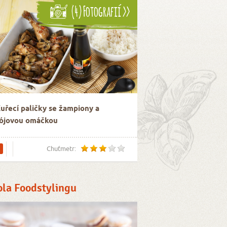
(4) Fotografií >>
uřecí paličky se žampiony a
ójovou omáčkou
Chuťmetr:
ola Foodstylingu