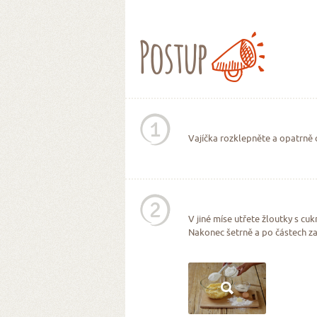
Postup
1
Vajíčka rozklepněte a opatrně od
2
V jiné míse utřete žloutky s c
Nakonec šetrně a po částech zap