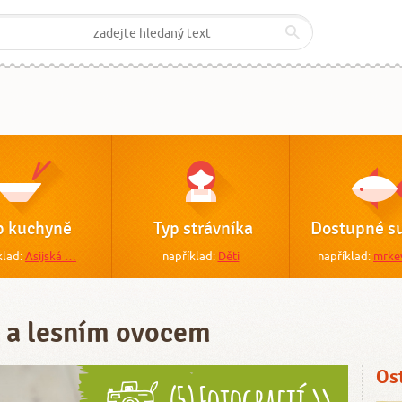
p kuchyně
Typ strávníka
Dostupné su
klad:
Asijská …
například:
Děti
například:
mrke
 a lesním ovocem
Os
(5) Fotografií >>