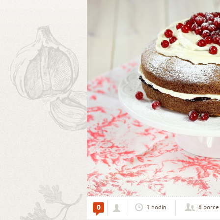
0
1 hodin
8 porce