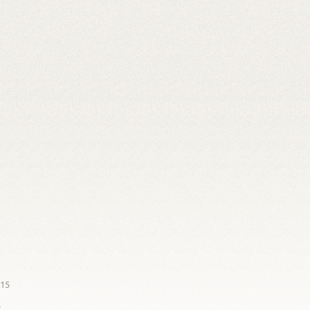
015
z