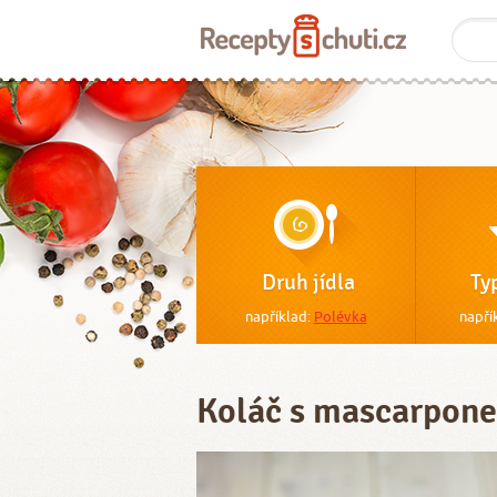
Druh jídla
Ty
například:
Polévka
napří
Koláč s mascarpone