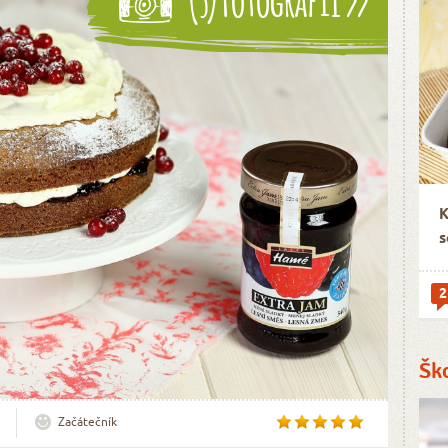
K
s
2
Šk
Začátečník