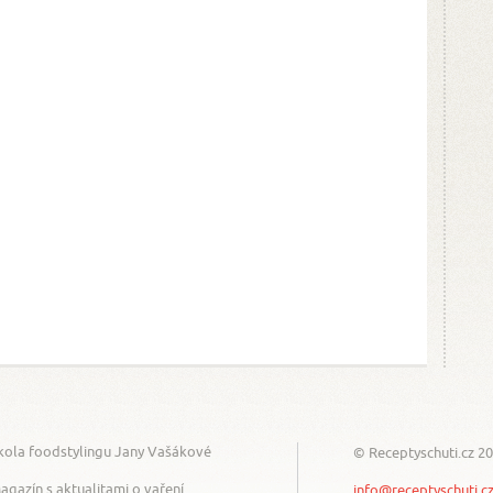
kola foodstylingu Jany Vašákové
© Receptyschuti.cz 2
agazín s aktualitami o vaření
info@receptyschuti.c