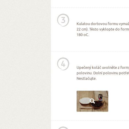
3
Kulatou dortovou formu vymaž
22 cm). Těsto vyklopte do form
180 oC.
4
Upečený koláč uvolněte z form
polovinu. Dolní polovinu potř
Nestlačujte.