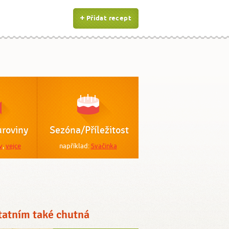
Přidat recept
roviny
Sezóna/Příležitost
v
,
vejce
například:
Svačinka
tatním také chutná