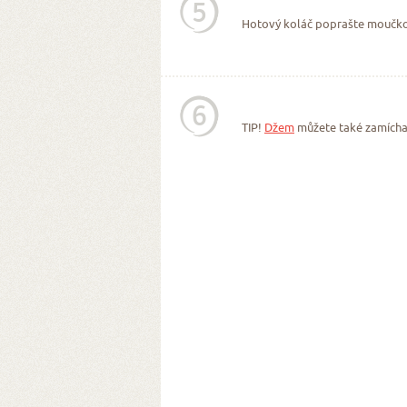
5
Hotový koláč poprašte moučk
6
TIP!
Džem
můžete také zamícha