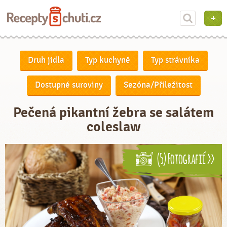
Druh jídla
Typ kuchyně
Typ strávníka
Dostupné suroviny
Sezóna/Příležitost
Pečená pikantní žebra se salátem
coleslaw
(5) Fotografií >>