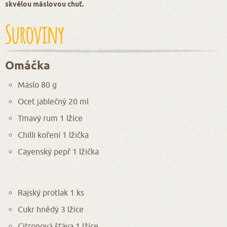
skvělou máslovou chuť.
Suroviny
Omáčka
Máslo 80 g
Ocet jablečný 20 ml
Tmavý rum 1 lžíce
Chilli koření 1 lžička
Cayenský pepř 1 lžička
Rajský protlak 1 ks
Cukr hnědý 3 lžíce
Citronová šťáva 1 lžíce