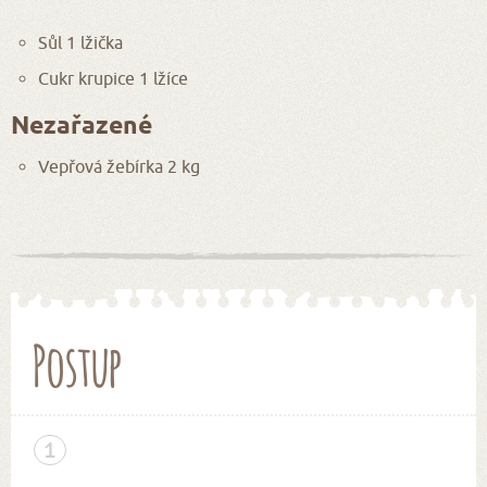
Sůl 1 lžička
Cukr krupice 1 lžíce
Nezařazené
Vepřová žebírka 2 kg
Postup
1