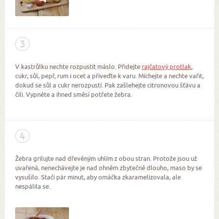
3
V kastrůlku nechte rozpustit máslo. Přidejte
rajčatový protlak
,
cukr, sůl, pepř, rum i ocet a přiveďte k varu. Míchejte a nechte vařit,
dokud se sůl a cukr nerozpustí. Pak zašlehejte citronovou šťávu a
čili. Vypněte a ihned směsí potřete žebra.
4
Žebra grilujte nad dřevěným uhlím z obou stran. Protože jsou už
uvařená, nenechávejte je nad ohněm zbytečně dlouho, maso by se
vysušilo. Stačí pár minut, aby omáčka zkaramelizovala, ale
nespálila se.