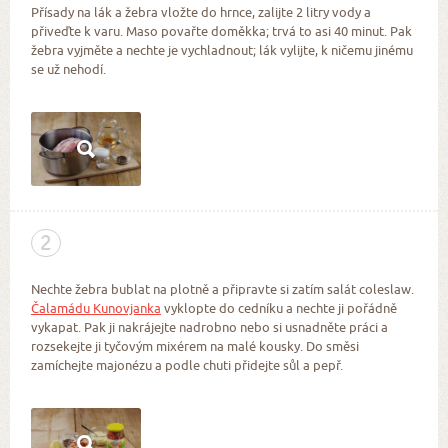
Přísady na lák a žebra vložte do hrnce, zalijte 2 litry vody a
přiveďte k varu. Maso povařte doměkka; trvá to asi 40 minut. Pak
žebra vyjměte a nechte je vychladnout; lák vylijte, k ničemu jinému
se už nehodí.
2
Nechte žebra bublat na plotně a připravte si zatím salát coleslaw.
Čalamádu Kunovjanka
vyklopte do cedníku a nechte ji pořádně
vykapat. Pak ji nakrájejte nadrobno nebo si usnadněte práci a
rozsekejte ji tyčovým mixérem na malé kousky. Do směsi
zamíchejte majonézu a podle chuti přidejte sůl a pepř.