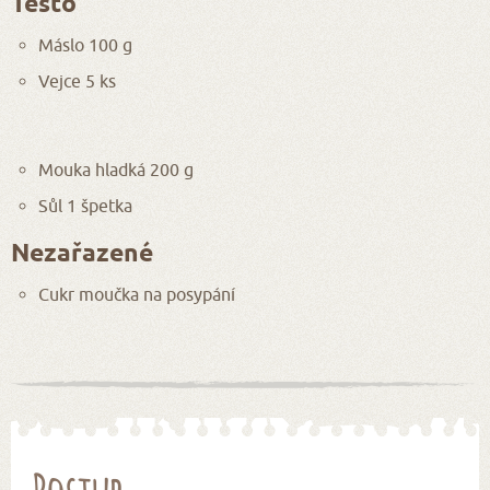
Těsto
Máslo 100 g
Vejce 5 ks
Mouka hladká 200 g
Sůl 1 špetka
Nezařazené
Cukr moučka na posypání