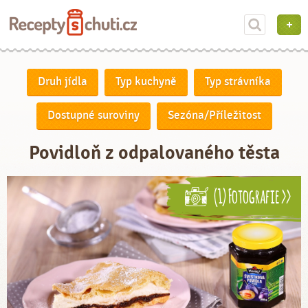
Druh jídla
Typ kuchyně
Typ strávníka
Dostupné suroviny
Sezóna/Příležitost
Povidloň z odpalovaného těsta
(1) Fotografie >>