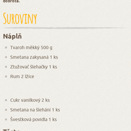
dobrota.
Suroviny
Náplň
Tvaroh měkký 500 g
Smetana zakysaná 1 ks
Ztužovač šlehačky 1 ks
Rum 2 lžíce
Cukr vanilkový 2 ks
Smetana na šlehání 1 ks
Švestková povidla 1 ks