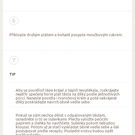
6
Přiklopte druhým plátem a bohatě posypte moučkovým cukrem.
7
TIP
Aby se povidloň lépe krájel a náplň nevytékala, rozkrájejte
nejdřív upečený horní plát těsta na dílky podle jednotlivých
porcí. Naneste povidla i tvarohový krém a poté nakrájené
dílky poskládejte navrch těsně vedle sebe.
Pokud se vám nechce dělat s odpalovaným těstem,
usnadněte si to se sušenkami. Plechy vyložte pečicím
papírem a zlehka ho navlhčete. Sušenky potom nebudou
klouzat. Potom už je stačí vyskládat těsně vedle sebe a dál
postupovat podle receptu. Poslední vrstvu budou opět
tvořit sušenky.