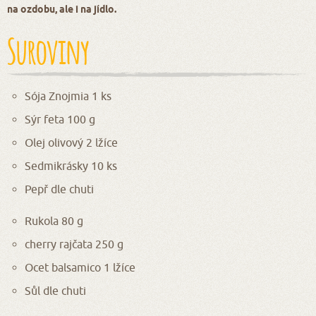
na ozdobu, ale i na jídlo.
Suroviny
Sója Znojmia 1 ks
Sýr feta 100 g
Olej olivový 2 lžíce
Sedmikrásky 10 ks
Pepř dle chuti
Rukola 80 g
cherry rajčata 250 g
Ocet balsamico 1 lžíce
Sůl dle chuti