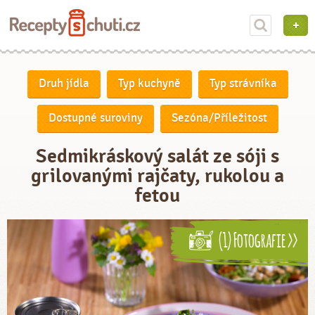
Druh jídla
Typ kuchyně
Typ strávníka
Dostupné suroviny
Sezóna/Příležitost
Sedmikráskový salát ze sóji s
grilovanými rajčaty, rukolou a
fetou
(1) Fotografie >>