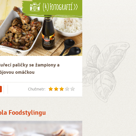
(4) Fotografií >>
uřecí paličky se žampiony a
ójovou omáčkou
Chuťmetr:
ola Foodstylingu