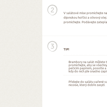
2
V salátové míse promíchejte na
dijonskou hořčici a olivový olej
promíchejte. Podávejte zatepla
3
TIP!
Brambory na salát můžete tak
promíchejte, aby se všechny
pečicím papírem, posolte a d
kdy do nich jde snadno zap
Přidejte do salátu vařené va
nicoise, který dobře zasytí.