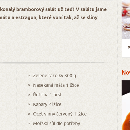
konalý bramborový salát už teď! V salátu jsme
mátu a estragon, které voní tak, až se sliny
P
No
Zelené fazolky 300 g
Nasekaná máta 1 lžíce
Řeřicha 1 hrst
Kapary 2 lžíce
Ocet vinný červený 1 lžíce
Mořská sůl dle potřeby