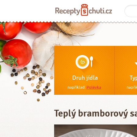
Druh jídla
Ty
například:
Polévka
napří
Teplý bramborový s