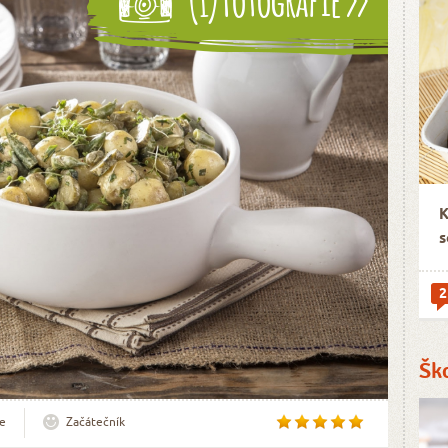
K
s
2
Šk
e
Začátečník