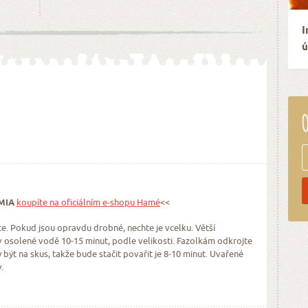
I
ú
O
JMIA
koupíte na oficiálním e-shopu Hamé
<<
e. Pokud jsou opravdu drobné, nechte je vcelku. Větší
v osolené vodě 10‒15 minut, podle velikosti. Fazolkám odkrojte
y být na skus, takže bude stačit povařit je 8‒10 minut. Uvařené
.