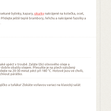
sekané bylinky, kapary,
okurky
nakrájené na kolečka, ocet,
. Přidejte ještě teplé brambory, řeřichu a nakrájené fazolky a
.
é upéct v troubě. Zalijte lžící olivového oleje a
 dobře obalily olejem. Přesuňte je na plech vyložený
ejte na 20‒30 minut péct při 180 °C. Hotové jsou ve chvíli,
íchnout párátko.
jíčko a tuňáka! Získáte voňavou variaci na klasický salát