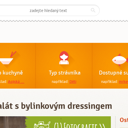
p kuchyně
Typ strávníka
Dostupné su
klad:
Asijská …
například:
Děti
například:
mrke
alát s bylinkovým dressingem
Os
(1) Fotografie >>