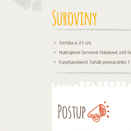
Suroviny
Tortilla ⌀ 25 cm
Nakrájené červené hlávkové zelí h
EasySandwich Tuňák pomazánka 1
Postup