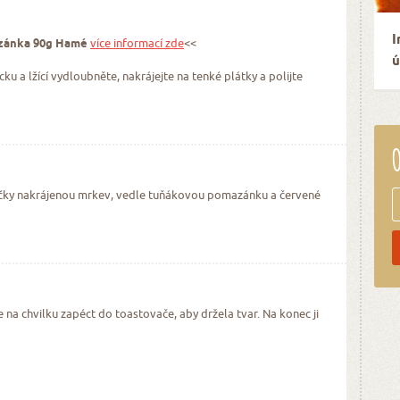
I
zánka 90g Hamé
více informací zde
<<
ú
u a lžící vydloubněte, nakrájejte na tenké plátky a polijte
O
dličky nakrájenou mrkev, vedle tuňákovou pomazánku a červené
e na chvilku zapéct do toastovače, aby držela tvar. Na konec ji