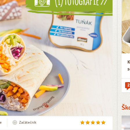
K
s
2
Šk
e
Začátečník