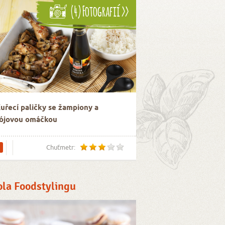
(4) Fotografií >>
uřecí paličky se žampiony a
ójovou omáčkou
Chuťmetr:
ola Foodstylingu