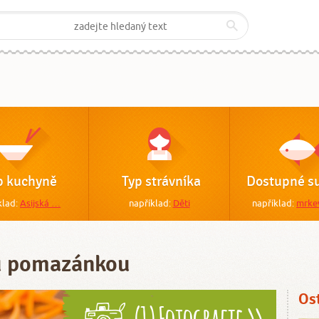
p kuchyně
Typ strávníka
Dostupné su
klad:
Asijská …
například:
Děti
například:
mrke
ou pomazánkou
Os
(1) Fotografie >>