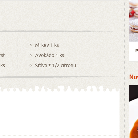
Mrkev 1 ks
P
rst
Avokádo 1 ks
 ks
Šťáva z 1/2 citronu
No