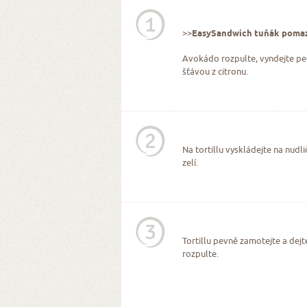
1
>>
EasySandwich tuňák poma
Avokádo rozpulte, vyndejte peck
šťávou z citronu.
2
Na tortillu vyskládejte na nu
zelí.
3
Tortillu pevně zamotejte a dejt
rozpulte.