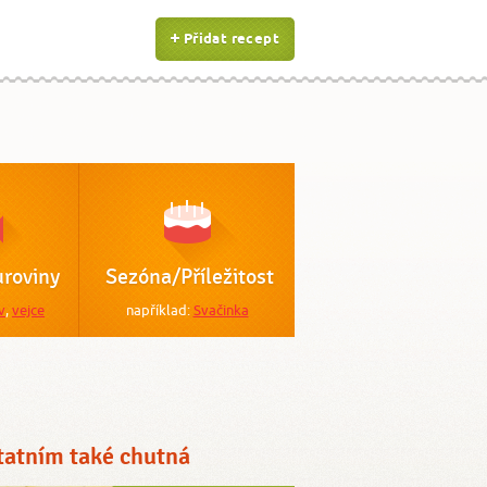
Přidat recept
roviny
Sezóna/Příležitost
v
,
vejce
například:
Svačinka
tatním také chutná