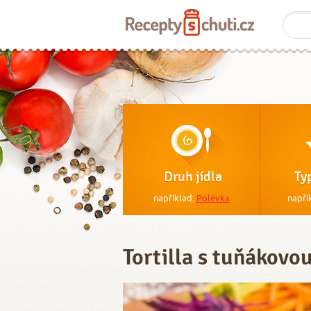
Druh jídla
Ty
například:
Polévka
napří
Tortilla s tuňákov