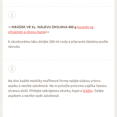
1
>>
HRÁŠEK VE SL. NÁLEVU ZNOJMIA 400 g
koupíte na
oficiálním e-shopu Hamé
<<
K okurkovému láku dolijte 200 ml vody a připravte želatinu podle
návodu.
2
Na dno každé mističky muffinové formy nalijte slabou vrstvu
aspiku a nechte zatuhnout. Na ni položte polovinu vajíčka řeznou
stranou dolů. Přidejte nakrájenou okurku, kapii a
hrášky
. Zalijte
aspikem a nechte opět zatuhnout.