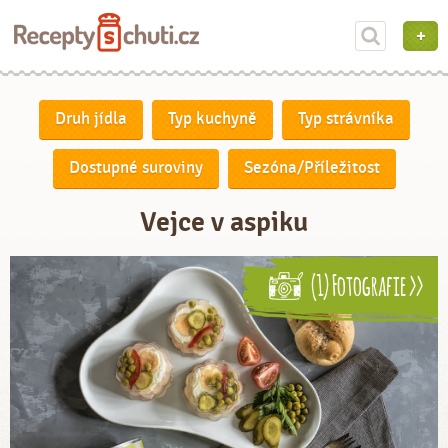
Druh jídla
Typ kuchyně
Typ strávníka
Dostupné suroviny
Sezóna/Příležitost
Vejce v aspiku
(1) Fotografie >>