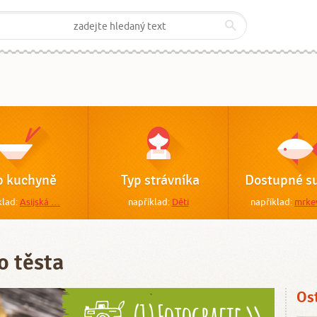
p kuchyně
Typ strávníka
Dostupné su
klad:
Asijská …
například:
Děti
například:
mrke
o těsta
Os
(1) Fotografie >>