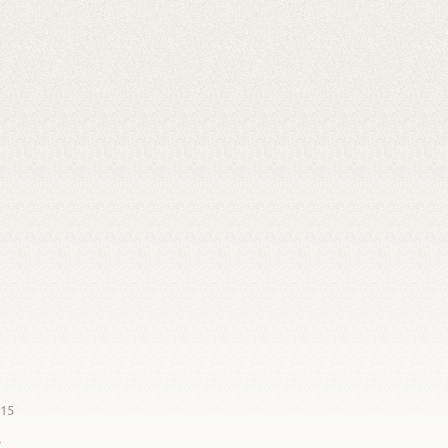
015
z