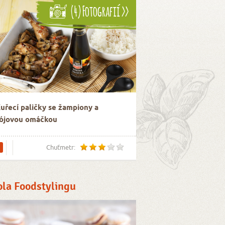
(4) Fotografií >>
uřecí paličky se žampiony a
ójovou omáčkou
Chuťmetr:
ola Foodstylingu