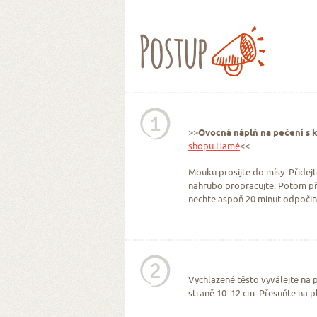
Postup
1
>>
Ovocná náplň na pečení 
shopu Hamé
<<
Mouku prosijte do mísy. Přidejt
nahrubo propracujte. Potom při
nechte aspoň 20 minut odpočino
2
Vychlazené těsto vyválejte na 
straně 10–12 cm. Přesuňte na p