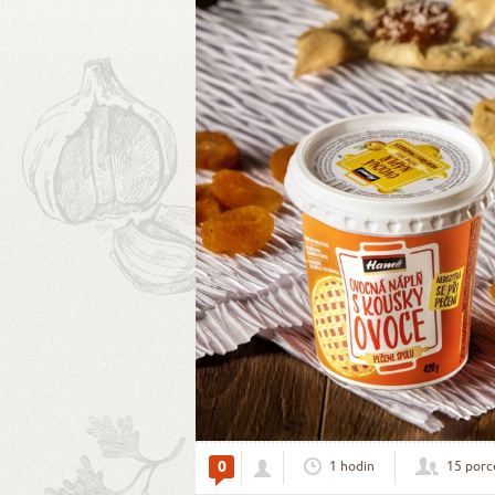
0
1 hodin
15 porc