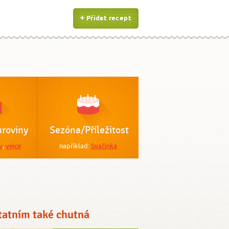
Přidat recept
roviny
Sezóna/Příležitost
v
,
vejce
například:
Svačinka
tatním také chutná