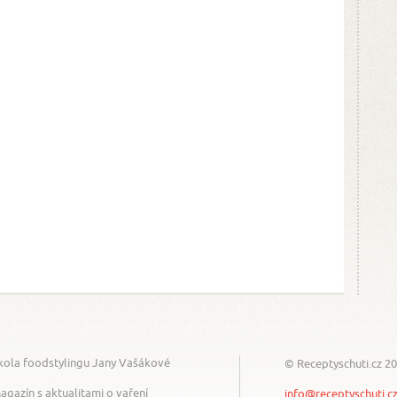
kola foodstylingu Jany Vašákové
© Receptyschuti.cz 2
agazín s aktualitami o vaření
info@receptyschuti.c