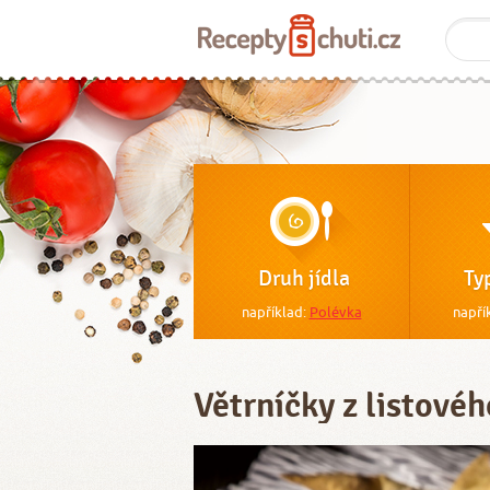
Druh jídla
Ty
například:
Polévka
napří
Větrníčky z listovéh