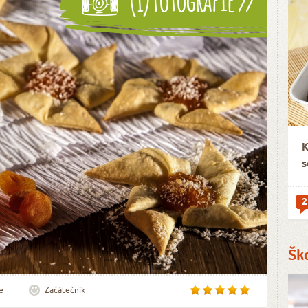
K
s
2
Šk
e
Začátečník