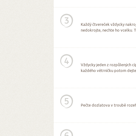
3
Každý čtvereček vždycky nakroj
nedokrojte, nechte ho vcelku. 
4
Vždycky jeden z rozpůlených cí
každého větrníčku potom dejte
5
Pečte dozlatova v troubě rozeh
6