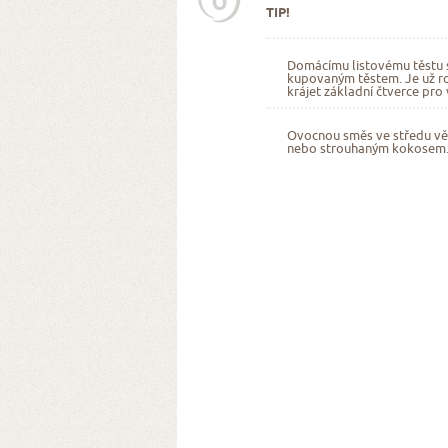
TIP!
Domácímu listovému těstu s
kupovaným těstem. Je už r
krájet základní čtverce pro 
Ovocnou směs ve středu vě
nebo strouhaným kokosem