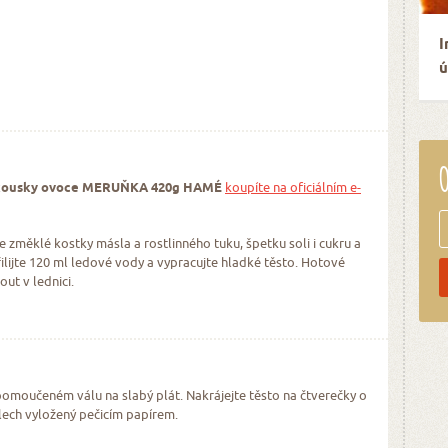
I
ú
O
s kousky ovoce MERUŇKA 420g HAMÉ
koupíte na oficiálním e-
e změklé kostky másla a rostlinného tuku, špetku soli i cukru a
lijte 120 ml ledové vody a vypracujte hladké těsto. Hotové
ut v lednici.
pomoučeném válu na slabý plát. Nakrájejte těsto na čtverečky o
lech vyložený pečicím papírem.