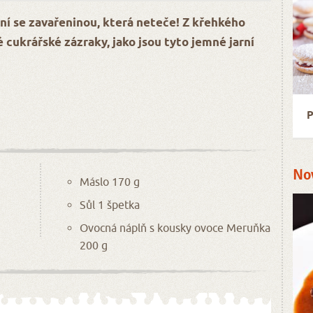
ní se zavařeninou, která neteče! Z křehkého
vé cukrářské zázraky, jako jsou tyto jemné jarní
P
No
Máslo 170 g
Sůl 1 špetka
Ovocná náplň s kousky ovoce Meruňka
200 g