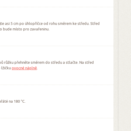
te asi 5 cm po úhlopříčce od rohu směrem ke středu. Střed
To bude místo pro zavařeninu.
pů růžku přehněte směrem do středu a stlačte. Na střed
 lžičku
ovocné náplně
.
řáté na 180 °C.