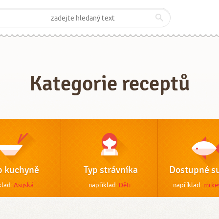
Kategorie receptů
p kuchyně
Typ strávníka
Dostupné su
klad:
Asijská …
například:
Děti
například:
mrke