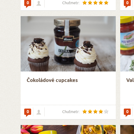
0
0
Chuťmetr:
Čokoládové cupcakes
Val
0
0
Chuťmetr: