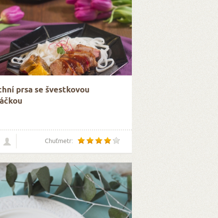
hní prsa se švestkovou
áčkou
Chuťmetr: