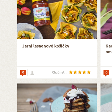
Jarní lasagnové košíčky
Kac
om
0
0
Chuťmetr: