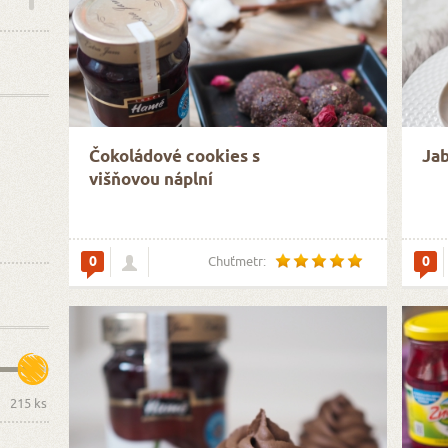
ská)
Čokoládové cookies s
Jab
višňovou náplní
0
0
Chuťmetr: