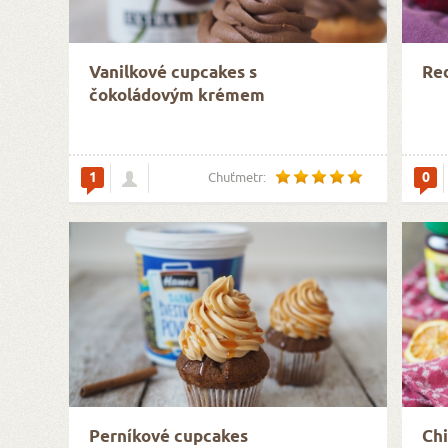
Vanilkové cupcakes s
Red
čokoládovým krémem
1
0
Chuťmetr:
Perníkové cupcakes
Chi