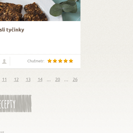
li tyčinky
Chuťmetr:
11
12
13
14
…
20
…
26
ecepty
015