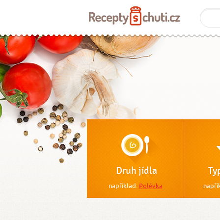
Druh jídla
Ty
například:
Polévka
napří