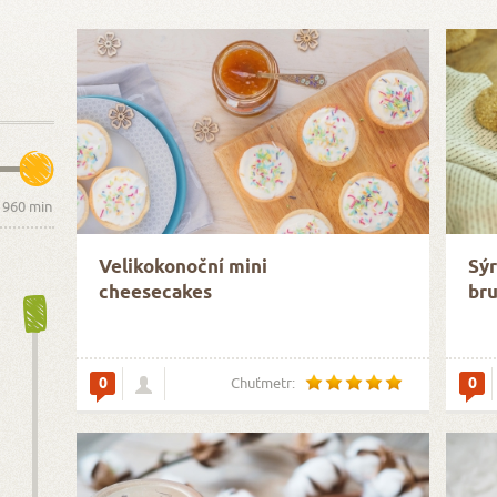
Velikokonoční mini
Sýr
cheesecakes
br
0
0
Chuťmetr: