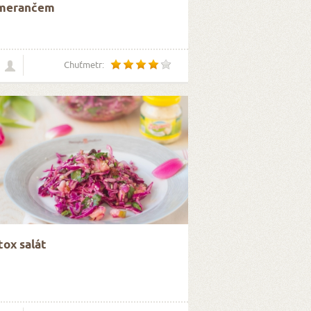
merančem
Chuťmetr:
ox salát