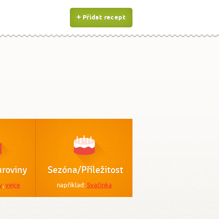
Přidat recept
roviny
Sezóna/Příležitost
v
,
vejce
například:
Svačinka