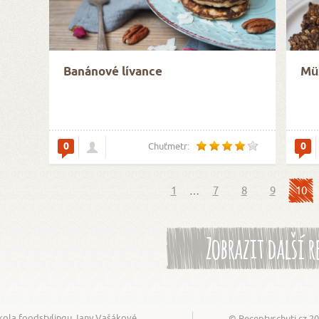
Banánové lívance
Müs
0
0
Chuťmetr:
1
…
7
8
9
10
Zobrazit další r
kola foodstylingu Jany Vašákové
© Receptyschuti.cz 2