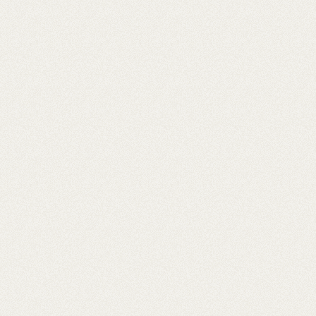
Aktuální sezona
Snídaně
Svačinka
Oběd
Lehká večeře
Slavnostní (narozeniny, svatba)
Vánoční menu
Velikonoční menu
Dětská oslava
Rychlovky do 30 min.