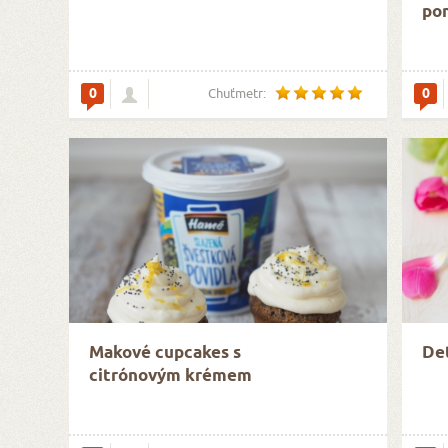
po
0
0
Chuťmetr:
Makové cupcakes s
Det
citrónovým krémem