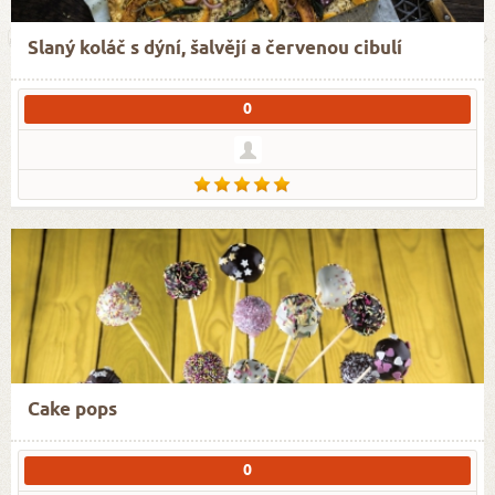
Slaný koláč s dýní, šalvějí a červenou cibulí
0
Cake pops
0