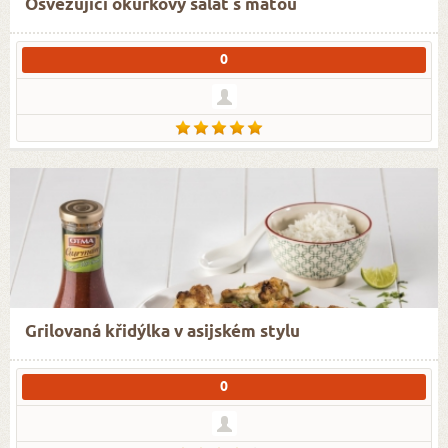
Osvěžující okurkový salát s mátou
0
Grilovaná křidýlka v asijském stylu
0