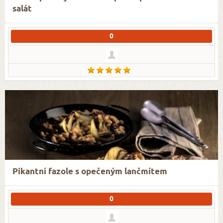
salát
0
Pikantní fazole s opečeným lančmítem
0