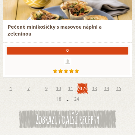
Pečené minikošíčky s masovou náplní a
zeleninou
0
1
…
7
…
9
10
11
12
13
14
15
…
18
…
24
Zobrazit další recepty