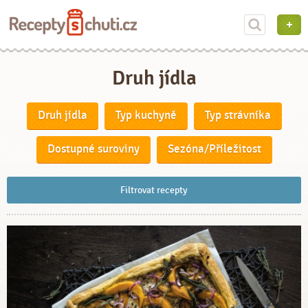
Druh jídla
Druh jídla
Typ kuchyně
Typ strávníka
Dostupné suroviny
Sezóna/Příležitost
Filtrovat recepty