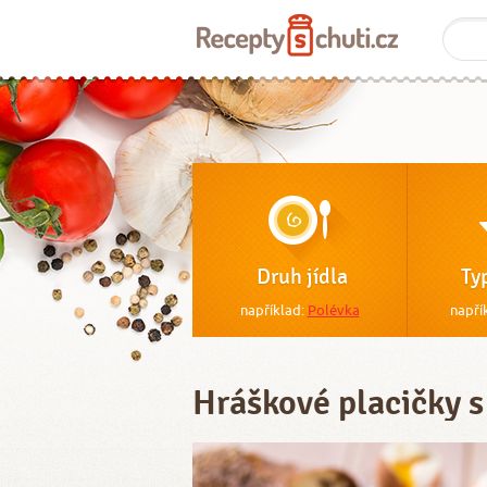
Druh jídla
Ty
například:
Polévka
napří
Hráškové placičky s