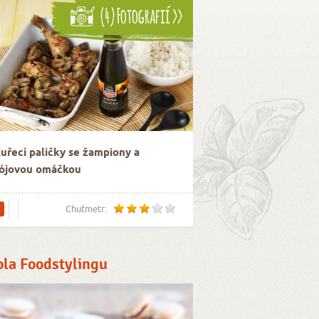
(4) Fotografií >>
uřecí paličky se žampiony a
ójovou omáčkou
Chuťmetr:
ola Foodstylingu