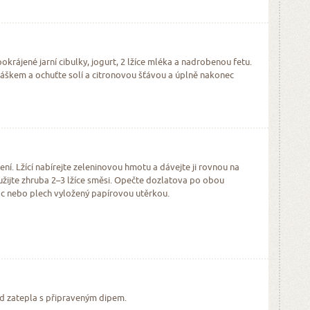
krájené jarní cibulky, jogurt, 2 lžíce mléka a nadrobenou fetu.
áškem a ochuťte solí a citronovou šťávou a úplně nakonec
ení. Lžící nabírejte zeleninovou hmotu a dávejte ji rovnou na
užijte zhruba 2–3 lžíce směsi. Opečte dozlatova po obou
ác nebo plech vyložený papírovou utěrkou.
d zatepla s připraveným dipem.