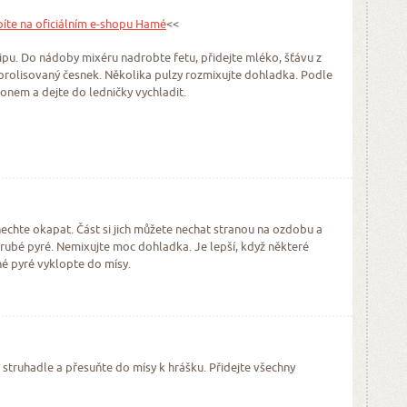
íte na oficiálním e-shopu Hamé
<<
dipu. Do nádoby mixéru nadrobte fetu, přidejte mléko, šťávu z
a prolisovaný česnek. Několika pulzy rozmixujte dohladka. Podle
onem a dejte do ledničky vychladit.
echte okapat. Část si jich můžete nechat stranou na ozdobu a
hrubé pyré. Nemixujte moc dohladka. Je lepší, když některé
né pyré vyklopte do mísy.
struhadle a přesuňte do mísy k hrášku. Přidejte všechny