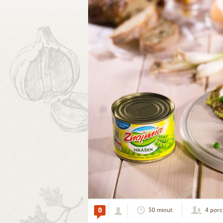
0
50 minut
4 porc