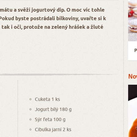
átu a svěží jogurtový dip. O moc víc tohle
Pokud byste postrádali bílkoviny, uvařte si k
 tak i oči, protože na zelený hrášek a žluté
P
No
Cuketa 1 ks
Jogurt bílý 180 g
Sýr feta 100 g
Cibulka jarní 2 ks