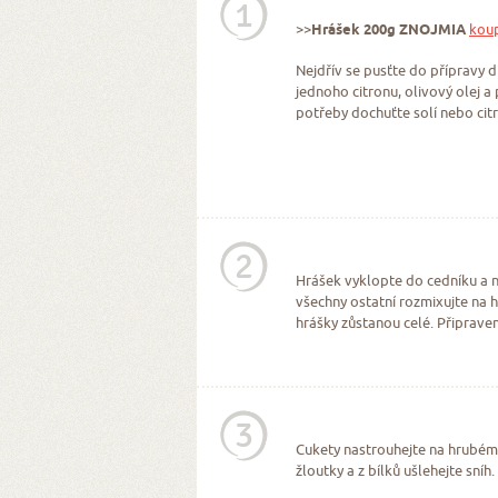
1
>>
Hrášek 200g ZNOJMIA
koup
Nejdřív se pusťte do přípravy 
jednoho citronu, olivový olej 
potřeby dochuťte solí nebo citr
2
Hrášek vyklopte do cedníku a n
všechny ostatní rozmixujte na 
hrášky zůstanou celé. Připrave
3
Cukety nastrouhejte na hrubém 
žloutky a z bílků ušlehejte sníh.