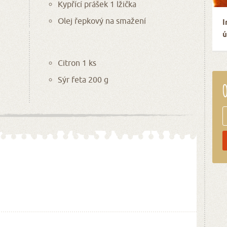
Kypřící prášek 1 lžička
Olej řepkový na smažení
I
ú
Citron 1 ks
Sýr feta 200 g
O