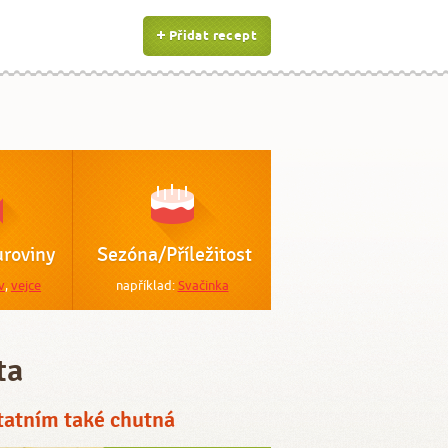
Přidat recept
roviny
Sezóna/Příležitost
v
,
vejce
například:
Svačinka
ta
tatním také chutná