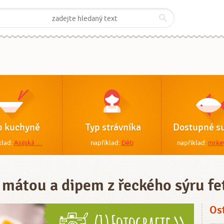
p kuchyně
Typ strávníka
Dostupné su
klad:
Asijská …
například:
Děti
například:
mrke
 mátou a dipem z řeckého sýru fe
Os
(1) Fotografie >>