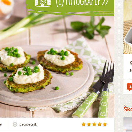
K
s
2
Šk
e
Začátečník