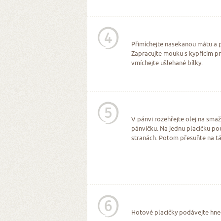
4
Přimíchejte nasekanou mátu a po
Zapracujte mouku s kypřicím pr
vmíchejte ušlehané bílky.
5
V pánvi rozehřejte olej na smaž
pánvičku. Na jednu placičku po
stranách. Potom přesuňte na t
6
Hotové placičky podávejte hne