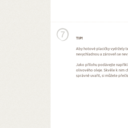
7
TIP!
Aby hotové placičky vydržely te
nevychladnou a zároveň se nevy
Jako přílohu podávejte napříkla
olivového oleje. Skvěle k nim ch
správně uvařit, si můžete přečí