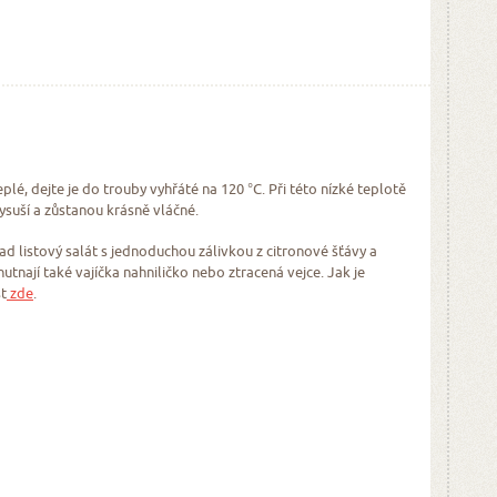
plé, dejte je do trouby vyhřáté na 120 °C. Při této nízké teplotě
suší a zůstanou krásně vláčné.
d listový salát s jednoduchou zálivkou z citronové šťávy a
utnají také vajíčka nahniličko nebo ztracená vejce. Jak je
st
zde
.