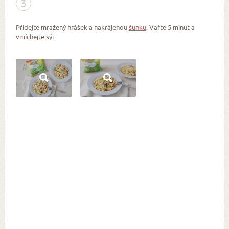
3
Přidejte mražený hrášek a nakrájenou
šunku
. Vařte 5 minut a
vmíchejte sýr.