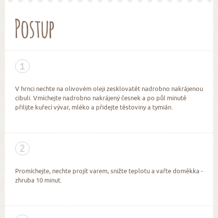
Postup
1
V hrnci nechte na olivovém oleji zesklovatět nadrobno nakrájenou
cibuli. Vmíchejte nadrobno nakrájený česnek a po půl minutě
přilijte kuřecí vývar, mléko a přidejte těstoviny a tymián.
2
Promíchejte, nechte projít varem, snižte teplotu a vařte doměkka -
zhruba 10 minut.