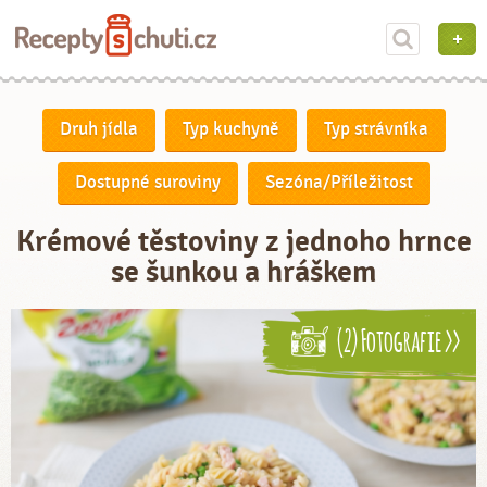
Druh jídla
Typ kuchyně
Typ strávníka
Dostupné suroviny
Sezóna/Příležitost
Krémové těstoviny z jednoho hrnce
se šunkou a hráškem
(2) Fotografie >>