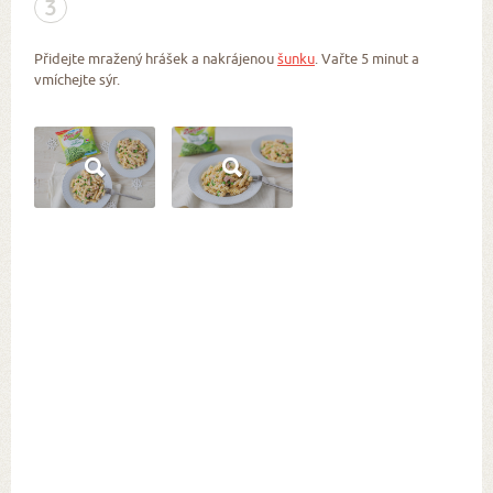
3
Přidejte mražený hrášek a nakrájenou
šunku
. Vařte 5 minut a
vmíchejte sýr.