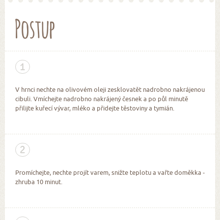
Postup
1
V hrnci nechte na olivovém oleji zesklovatět nadrobno nakrájenou
cibuli. Vmíchejte nadrobno nakrájený česnek a po půl minutě
přilijte kuřecí vývar, mléko a přidejte těstoviny a tymián.
2
Promíchejte, nechte projít varem, snižte teplotu a vařte doměkka -
zhruba 10 minut.