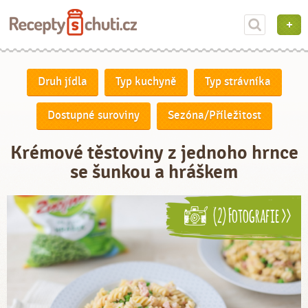
Druh jídla
Typ kuchyně
Typ strávníka
Dostupné suroviny
Sezóna/Příležitost
Krémové těstoviny z jednoho hrnce
se šunkou a hráškem
(2) Fotografie >>