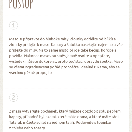
Postup
1
Maso si připravte do hluboké mísy. Žloutky oddělte od bílků a
žloutky přidejte k masu. Kapary a šalotku nasekejte najemno a vše
přidejte do mísy. Na to samé místo přijde také kečup, hořčice a
povidla. Nakonec masovou směs jemně osolte a opepřete,
výsledek můžete dokořenit, proto teď stačí opravdu špetka. Maso
se všemi ingrediencemi pořád prohněťte, ideálně rukama, aby se
všechno pěkně propojilo.
2
Z masa vytvarujte bochánek, který můžete dozdobit solí, pepřem,
kapary, případně bylinkami, které máte doma, a které máte rádi.
Tatarák můžete sdílet na jednom talíři. Podávejte s topinkami
z chleba nebo toasty.