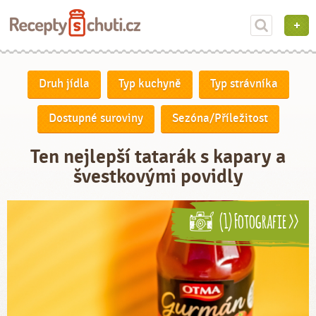
Druh jídla
Typ kuchyně
Typ strávníka
Dostupné suroviny
Sezóna/Příležitost
Ten nejlepší tatarák s kapary a
švestkovými povidly
(1) Fotografie >>