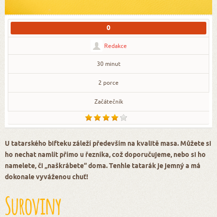
0
Redakce
30 minut
2 porce
Začátečník
U tatarského bifteku záleží především na kvalitě masa. Můžete si
ho nechat namlít přímo u řezníka, což doporučujeme, nebo si ho
namelete, či „naškrábete“ doma. Tenhle tatarák je jemný a má
dokonale vyváženou chuť!
Suroviny