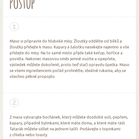
Postup
1
Maso si připravte do hluboké mísy. Žloutky oddělte od bílků a
žloutky přidejte k masu. Kapary a šalotku nasekejte najemno a vše
přidejte do mísy. Na to samé místo přijde také kečup, hořčice a
povidla. Nakonec masovou směs jemně osolte a opepřete,
výsledek můžete dokořenit, proto teď stačí opravdu špetka. Maso
se všemi ingrediencemi pořád prohněťte, ideálně rukama, aby se
všechno pěkně propojilo.
2
Z masa vytvarujte bochánek, který můžete dozdobit solí, pepřem,
kapary, případně bylinkami, které máte doma, a které máte rádi.
Tatarák můžete sdílet na jednom talíři. Podávejte s topinkami
z chleba nebo toasty.