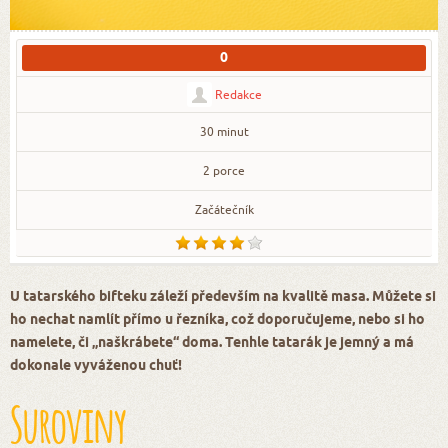
0
Redakce
30 minut
2 porce
Začátečník
U tatarského bifteku záleží především na kvalitě masa. Můžete si
ho nechat namlít přímo u řezníka, což doporučujeme, nebo si ho
namelete, či „naškrábete“ doma. Tenhle tatarák je jemný a má
dokonale vyváženou chuť!
Suroviny