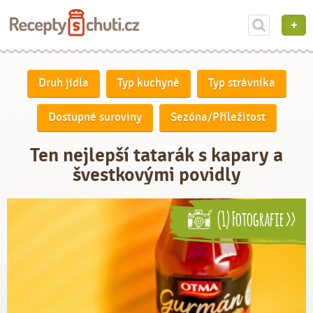
Druh jídla
Typ kuchyně
Typ strávníka
Dostupné suroviny
Sezóna/Příležitost
Ten nejlepší tatarák s kapary a
švestkovými povidly
(1) Fotografie >>