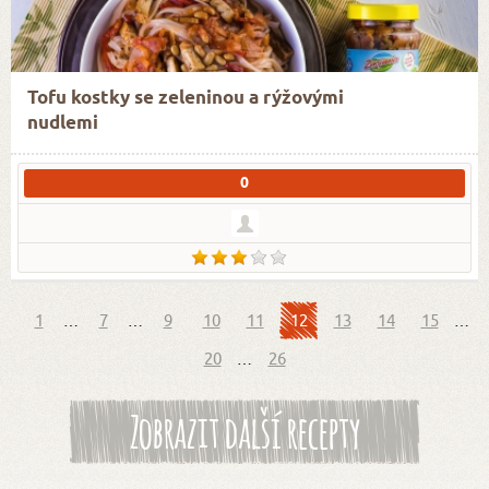
Tofu kostky se zeleninou a rýžovými
nudlemi
0
1
…
7
…
9
10
11
12
13
14
15
…
20
…
26
Zobrazit další recepty