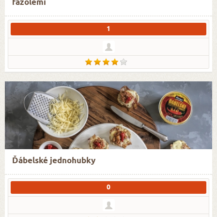
fazolemi
1
Ďábelské jednohubky
0