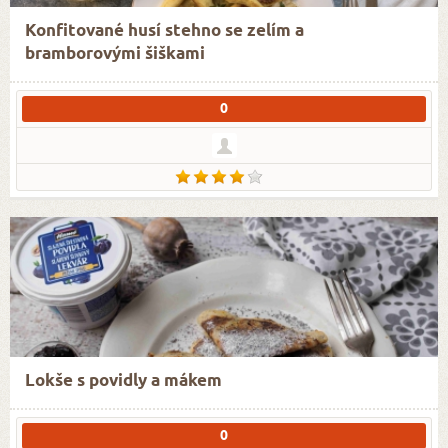
Konfitované husí stehno se zelím a
bramborovými šiškami
0
Lokše s povidly a mákem
0