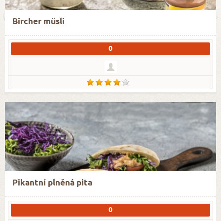
Bircher müsli
0
Pikantní plněná pita
0