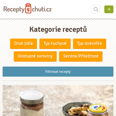
Kategorie receptů
Druh jídla
Typ kuchyně
Typ strávníka
Dostupné suroviny
Sezóna/Příležitost
Filtrovat recepty