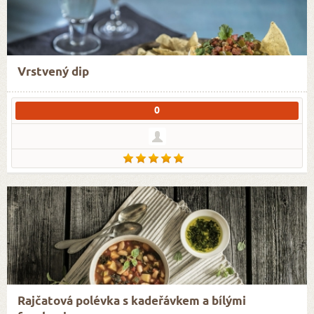
Vrstvený dip
0
Rajčatová polévka s kadeřávkem a bílými