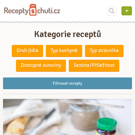
Kategorie receptů
Druh jídla
Typ kuchyně
Typ strávníka
Dostupné suroviny
Sezóna/Příležitost
Filtrovat recepty