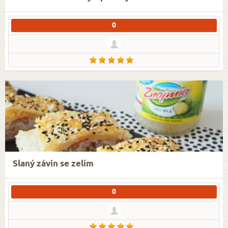
0
Slaný závin se zelím
0