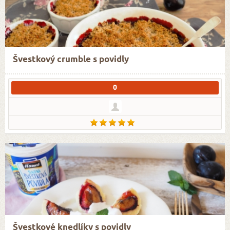
Švestkový crumble s povidly
0
Švestkové knedlíky s povidly