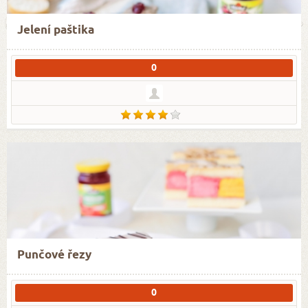
Jelení paštika
0
Punčové řezy
0