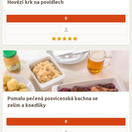
Hovězí krk na povidlech
0
Pomalu pečená posvícenská kachna se
zelím a knedlíky
0