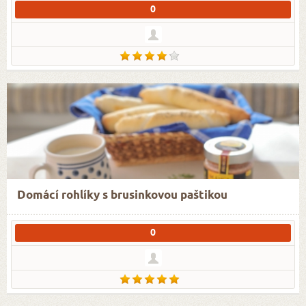
0
Domácí rohlíky s brusinkovou paštikou
0