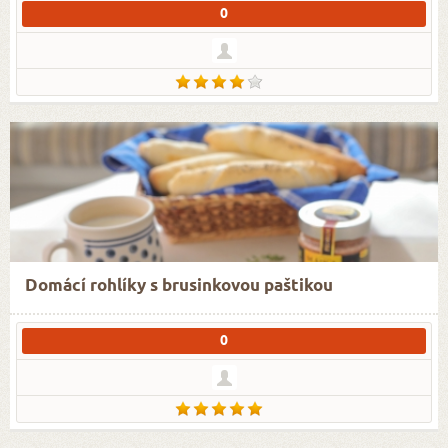
0
Domácí rohlíky s brusinkovou paštikou
0