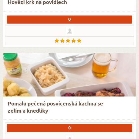
Hovězí krk na povidlech
0
Pomalu pečená posvícenská kachna se
zelím a knedlíky
0