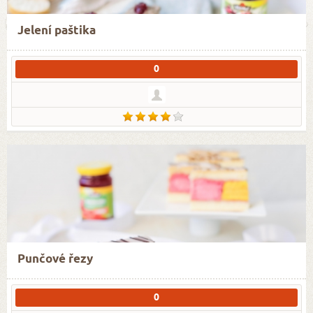
Jelení paštika
0
Punčové řezy
0