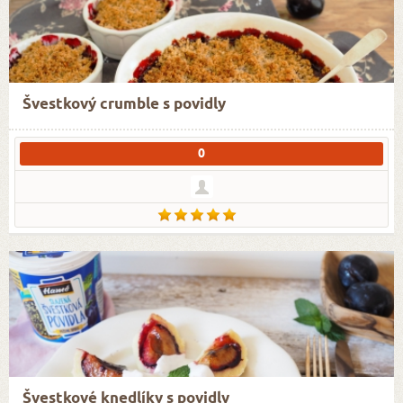
Švestkový crumble s povidly
0
Švestkové knedlíky s povidly