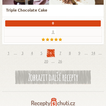
Triple Chocolate Cake
0
1
…
3
4
5
6
7
8
9
…
14
…
20
…
26
Zobrazit další recepty