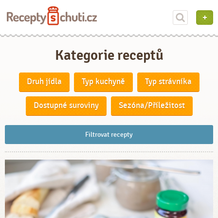
Kategorie receptů
Druh jídla
Typ kuchyně
Typ strávníka
Dostupné suroviny
Sezóna/Příležitost
Filtrovat recepty