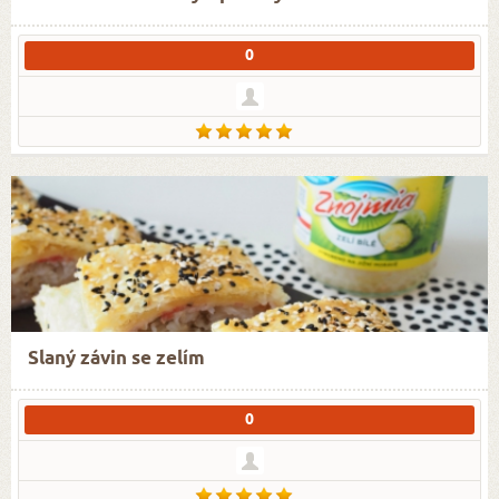
0
Slaný závin se zelím
0